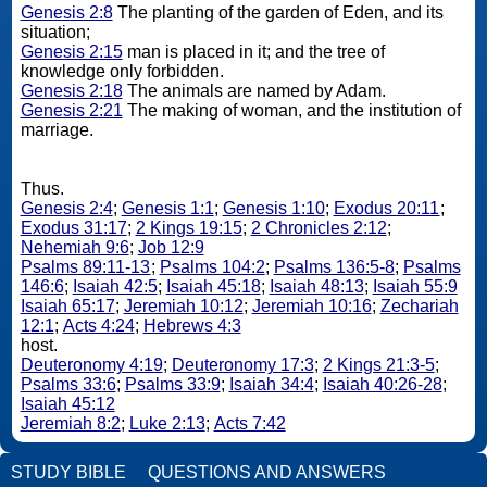
Genesis 2:8
The planting of the garden of Eden, and its
situation;
Genesis 2:15
man is placed in it; and the tree of
knowledge only forbidden.
Genesis 2:18
The animals are named by Adam.
Genesis 2:21
The making of woman, and the institution of
marriage.
Thus.
Genesis 2:4
;
Genesis 1:1
;
Genesis 1:10
;
Exodus 20:11
;
Exodus 31:17
;
2 Kings 19:15
;
2 Chronicles 2:12
;
Nehemiah 9:6
;
Job 12:9
Psalms 89:11-13
;
Psalms 104:2
;
Psalms 136:5-8
;
Psalms
146:6
;
Isaiah 42:5
;
Isaiah 45:18
;
Isaiah 48:13
;
Isaiah 55:9
Isaiah 65:17
;
Jeremiah 10:12
;
Jeremiah 10:16
;
Zechariah
12:1
;
Acts 4:24
;
Hebrews 4:3
host.
Deuteronomy 4:19
;
Deuteronomy 17:3
;
2 Kings 21:3-5
;
Psalms 33:6
;
Psalms 33:9
;
Isaiah 34:4
;
Isaiah 40:26-28
;
Isaiah 45:12
Jeremiah 8:2
;
Luke 2:13
;
Acts 7:42
STUDY BIBLE
QUESTIONS AND ANSWERS