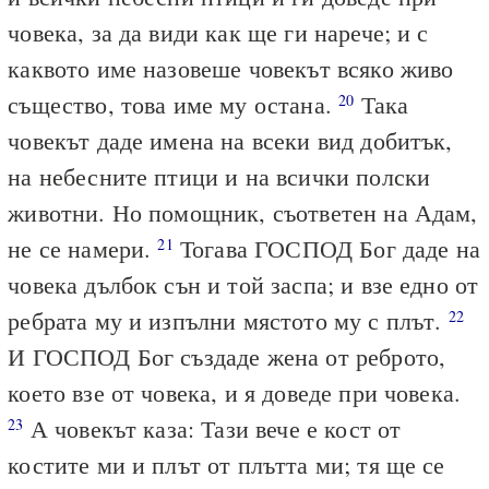
човека, за да види как ще ги нарече; и с
каквото име назовеше човекът всяко живо
същество, това име му остана.
Така
20
човекът даде имена на всеки вид добитък,
на небесните птици и на всички полски
животни. Но помощник, съответен на Адам,
не се намери.
Тогава ГОСПОД Бог даде на
21
човека дълбок сън и той заспа; и взе едно от
ребрата му и изпълни мястото му с плът.
22
И ГОСПОД Бог създаде жена от реброто,
което взе от човека, и я доведе при човека.
А човекът каза: Тази вече е кост от
23
костите ми и плът от плътта ми; тя ще се