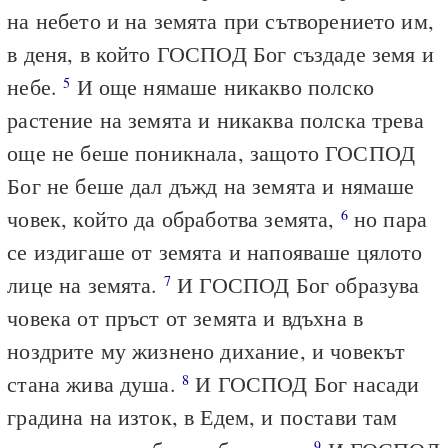
на небето и на земята при сътворението им,
в деня, в който ГОСПОД Бог създаде земя и
небе.
И още нямаше никакво полско
5
растение на земята и никаква полска трева
още не беше поникнала, защото ГОСПОД
Бог не беше дал дъжд на земята и нямаше
човек, който да обработва земята,
но пара
6
се издигаше от земята и напояваше цялото
лице на земята.
И ГОСПОД Бог образува
7
човека от пръст от земята и вдъхна в
ноздрите му жизнено дихание, и човекът
стана жива душа.
И ГОСПОД Бог насади
8
градина на изток, в Едем, и постави там
9