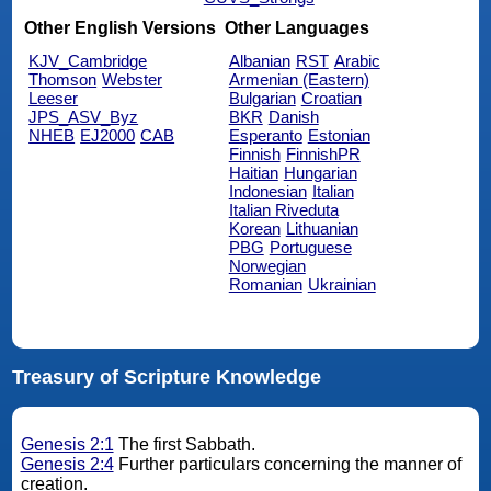
Other English Versions
Other Languages
KJV_Cambridge
Albanian
RST
Arabic
Thomson
Webster
Armenian (Eastern)
Leeser
Bulgarian
Croatian
JPS_ASV_Byz
BKR
Danish
NHEB
EJ2000
CAB
Esperanto
Estonian
Finnish
FinnishPR
Haitian
Hungarian
Indonesian
Italian
Italian Riveduta
Korean
Lithuanian
PBG
Portuguese
Norwegian
Romanian
Ukrainian
Treasury of Scripture Knowledge
Genesis 2:1
The first Sabbath.
Genesis 2:4
Further particulars concerning the manner of
creation.