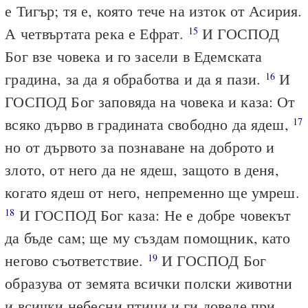
е Тигър; тя е, която тече на изток от Асирия.
А четвъртата река е Ефрат.
И ГОСПОД
15
Бог взе човека и го засели в Едемската
градина, за да я обработва и да я пази.
И
16
ГОСПОД Бог заповяда на човека и каза: От
всяко дърво в градината свободно да ядеш,
17
но от дървото за познаване на доброто и
злото, от него да не ядеш, защото в деня,
когато ядеш от него, непременно ще умреш.
И ГОСПОД Бог каза: Не е добре човекът
18
да бъде сам; ще му създам помощник, като
негово съответствие.
И ГОСПОД Бог
19
образува от земята всички полски животни
и всички небесни птици и ги доведе при