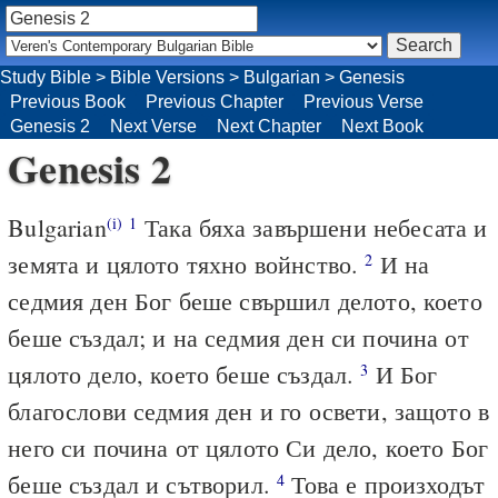
Study Bible
>
Bible Versions
>
Bulgarian
>
Genesis
Previous Book
Previous Chapter
Previous Verse
Genesis 2
Next Verse
Next Chapter
Next Book
Genesis 2
Bulgarian
Така бяха завършени небесата и
(i)
1
земята и цялото тяхно войнство.
И на
2
седмия ден Бог беше свършил делото, което
беше създал; и на седмия ден си почина от
цялото дело, което беше създал.
И Бог
3
благослови седмия ден и го освети, защото в
него си почина от цялото Си дело, което Бог
беше създал и сътворил.
Това е произходът
4