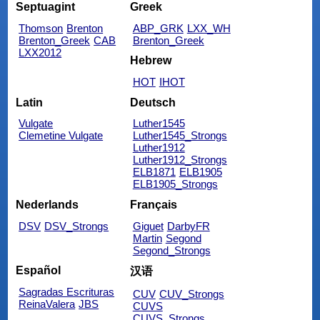
Septuagint
Greek
Thomson
Brenton
ABP_GRK
LXX_WH
Brenton_Greek
CAB
Brenton_Greek
LXX2012
Hebrew
HOT
IHOT
Latin
Deutsch
Vulgate
Luther1545
Clemetine Vulgate
Luther1545_Strongs
Luther1912
Luther1912_Strongs
ELB1871
ELB1905
ELB1905_Strongs
Nederlands
Français
DSV
DSV_Strongs
Giguet
DarbyFR
Martin
Segond
Segond_Strongs
Español
汉语
Sagradas Escrituras
CUV
CUV_Strongs
ReinaValera
JBS
CUVS
CUVS_Strongs