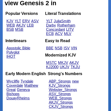
view Genesis 2 in
Popular Versions
Literal Translations
KJV
YLT
ERV
ASV
YLT
JuliaSmith
WEB
AKJV
LEB
Darby
Rotherham
BSB
MSB
Concordant
LITV
ECB
ACV
MLV
Interlinears
Easy to Read
Apostolic Bible
BBE
NSB
ISV
VIN
Polyglot
Modernized KJV
IHOT
MSTC
MKJV
AKJV
KJ2000
UKJV
TKJU
Early Modern English
Strong's Numbers
Wycliffe
Tyndale
ABP_Strongs
new
Coverdale
Matthew
KJV_Strongs
Great
Geneva
Webster_Strongs
Bishops
ASV_Strongs
DouayRheims
WEB_Strongs
AKJV_Strongs
CKJV_Strongs