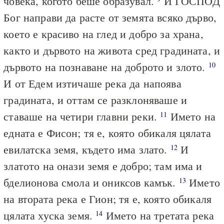
човека, когото беше образувал.
И ГОСПОД
Бог направи да расте от земята всяко дърво,
което е красиво на глед и добро за храна,
както и дървото на живота сред градината, и
дървото на познаване на доброто и злото.
10
И от Едем изтичаше река да напоява
градината, и оттам се разклоняваше и
ставаше на четири главни реки.
Името на
11
едната е Фисон; тя е, която обикаля цялата
евилатска земя, където има злато.
И
12
златото на онази земя е добро; там има и
бделионова смола и ониксов камък.
Името
13
на втората река е Гион; тя е, която обикаля
цялата хуска земя.
Името на третата река
14