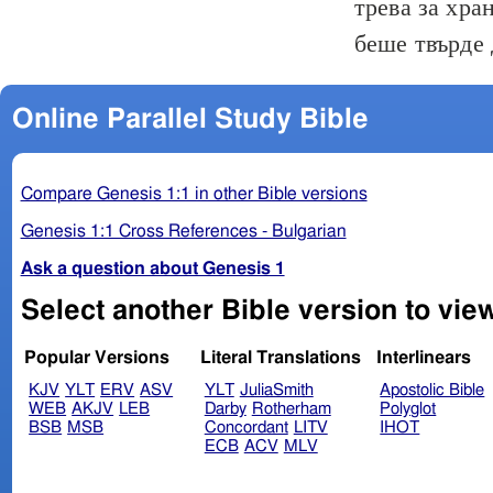
трева за хра
беше твърде 
Online Parallel Study Bible
Compare Genesis 1:1 in other Bible versions
Genesis 1:1 Cross References - Bulgarian
Ask a question about Genesis 1
Select another Bible version to vie
Popular Versions
Literal Translations
Interlinears
KJV
YLT
ERV
ASV
YLT
JuliaSmith
Apostolic Bible
WEB
AKJV
LEB
Darby
Rotherham
Polyglot
BSB
MSB
Concordant
LITV
IHOT
ECB
ACV
MLV