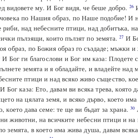
ед видовете му. И Бог видя, че беше добро.
И
26
човека по Нашия образ, по Наше подобие! И н
 риби, над небесните птици, над добитъка, на
сички пълзящи, които пълзят по земята.
И Бо
27
оя образ, по Божия образ го създаде; мъжки и
И Бог ги благослови и Бог им каза: Плодете с
8
ълнете земята и я обладайте, и владейте над 
бесните птици и над всяко живо същество, ко
И Бог каза: Ето, давам ви всяка трева, която д
ицето на цялата земя, и всяко дърво, което има
о, което дава семе: те ще ви бъдат за храна.
30
ни животни, на всичките небесни птици и на 
по земята, в което има жива душа, давам всяка