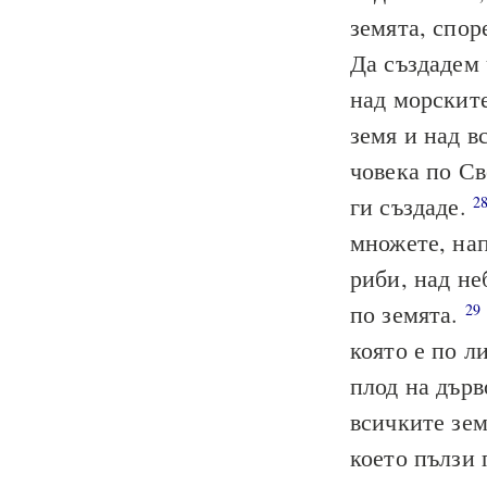
земята, спор
Да създадем 
над морските
земя и над в
човека по Св
ги създаде.
2
множете, нап
риби, над не
по земята.
29
която е по л
плод на дърв
всичките зем
което пълзи 