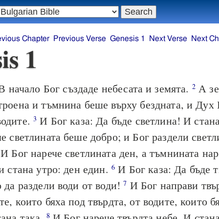
evious Chapter
Previous Verse
Genesis 1
Next Verse
Next Ch
is 1
В начало Бог създаде небесата и земята.
А зе
2
троена и тъмнина беше върху бездната, и Дух
водите.
И Бог каза: Да бъде светлина! И стан
3
че светлината беше добро; и Бог раздели светл
И Бог нарече светлината ден, а тъмнината на
 и стана утро: ден един.
И Бог каза: Да бъде 
6
о да раздели води от води!
И Бог направи твър
7
те, които бяха под твърдта, от водите, които б
тана така.
И Бог нарече твърдта небе. И стана
8