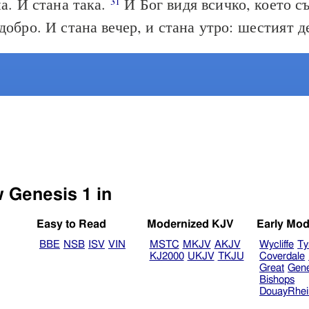
на. И стана така.
И Бог видя всичко, което съ
31
добро. И стана вечер, и стана утро: шестият д
w Genesis 1 in
Easy to Read
Modernized KJV
Early Mod
BBE
NSB
ISV
VIN
MSTC
MKJV
AKJV
Wycliffe
Ty
KJ2000
UKJV
TKJU
Coverdale
Great
Gen
Bishops
DouayRhe