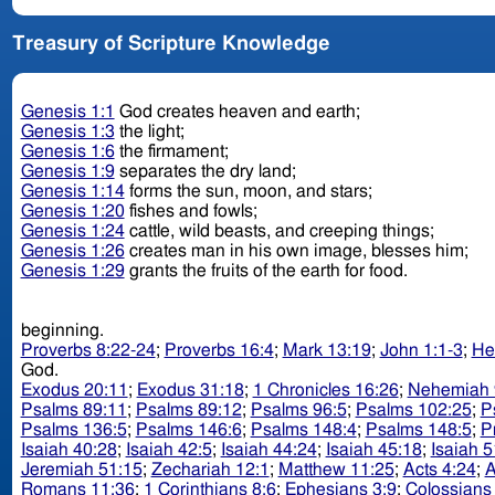
Treasury of Scripture Knowledge
Genesis 1:1
God creates heaven and earth;
Genesis 1:3
the light;
Genesis 1:6
the firmament;
Genesis 1:9
separates the dry land;
Genesis 1:14
forms the sun, moon, and stars;
Genesis 1:20
fishes and fowls;
Genesis 1:24
cattle, wild beasts, and creeping things;
Genesis 1:26
creates man in his own image, blesses him;
Genesis 1:29
grants the fruits of the earth for food.
beginning.
Proverbs 8:22-24
;
Proverbs 16:4
;
Mark 13:19
;
John 1:1-3
;
He
God.
Exodus 20:11
;
Exodus 31:18
;
1 Chronicles 16:26
;
Nehemiah 
Psalms 89:11
;
Psalms 89:12
;
Psalms 96:5
;
Psalms 102:25
;
P
Psalms 136:5
;
Psalms 146:6
;
Psalms 148:4
;
Psalms 148:5
;
P
Isaiah 40:28
;
Isaiah 42:5
;
Isaiah 44:24
;
Isaiah 45:18
;
Isaiah 5
Jeremiah 51:15
;
Zechariah 12:1
;
Matthew 11:25
;
Acts 4:24
;
A
Romans 11:36
;
1 Corinthians 8:6
;
Ephesians 3:9
;
Colossians