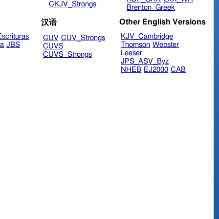
CKJV_Strongs
Brenton_Greek
Other English Versions
汉语
scrituras
KJV_Cambridge
CUV
CUV_Strongs
ra
JBS
Thomson
Webster
CUVS
Leeser
CUVS_Strongs
JPS_ASV_Byz
NHEB
EJ2000
CAB