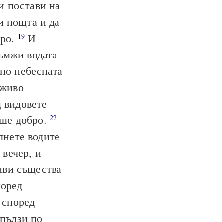
и постави на
и нощта и да
бро.
И
19
гъмжи водата
 по небесната
 живо
д видовете
еше добро.
22
лнете водите
 вечер, и
иви същества
поред
 според
 пълзи по