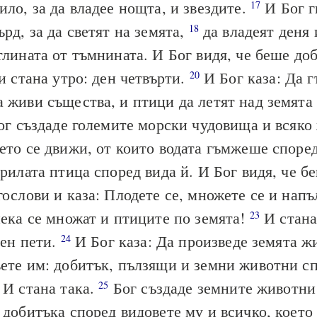
ило, за да владее нощта, и звездите.
И Бог г
17
ърд, за да светят на земята,
да владеят деня 
18
тлината от тъмнината. И Бог видя, че беше до
 и стана утро: ден четвърти.
И Бог каза: Да 
20
 живи същества, и птици да летят над земята
г създаде големите морски чудовища и всяко
ето се движи, от които водата гъмжеше споре
крилата птица според вида й. И Бог видя, че б
гослови и каза: Плодете се, множете се и напъ
нека се множат и птиците по земята!
И стана
23
ден пети.
И Бог каза: Да произведе земята ж
24
ете им: добитък, пълзящи и земни животни с
 И стана така.
Бог създаде земните животни
25
 добитъка според видовете му и всичко, което