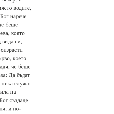
място водите,
Бог нарече
че беше
ева, която
 вида си,
роизрасти
ърво, което
видя, че беше
за: Да бъдат
; нека служат
тила на
Бог създаде
ня, и по-