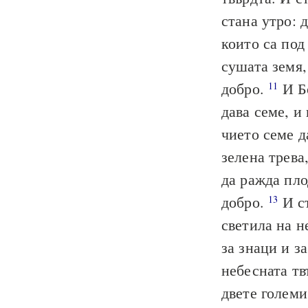
стана утро: 
които са под
сушата земя,
добро.
И Бо
11
дава семе, и
чието семе д
зелена трева,
да ражда пло
добро.
И ст
13
светила на н
за знаци и з
небесната тв
двете големи