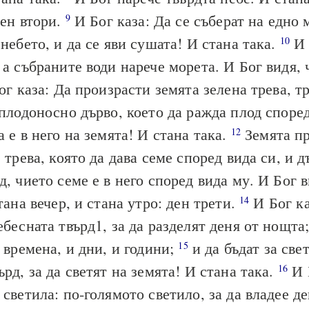
ден втори.
И Бог каза: Да се съберат на едно 
9
 небето, и да се яви сушата! И стана така.
И 
10
 а събраните води нарече морета. И Бог видя, 
г каза: Да произрасти земята зелена трева, тр
 плодоносно дърво, което да ражда плод според
а е в него на земята! И стана така.
Земята п
12
 трева, която да дава семе според вида си, и д
д, чието семе е в него според вида му. И Бог 
ана вечер, и стана утро: ден трети.
И Бог ка
14
ебесната твърд1, за да разделят деня от нощта
а времена, и дни, и години;
и да бъдат за све
15
ърд, за да светят на земята! И стана така.
И 
16
 светила: по-голямото светило, за да владее де