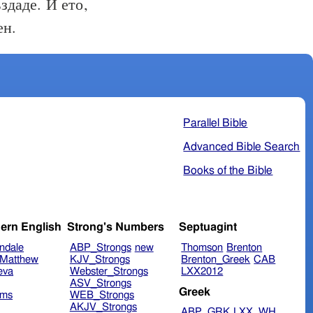
здаде. И ето,
ен.
Parallel Bible
Advanced Bible Search
Books of the Bible
ern English
Strong's Numbers
Septuagint
ndale
ABP_Strongs
new
Thomson
Brenton
Matthew
KJV_Strongs
Brenton_Greek
CAB
eva
Webster_Strongs
LXX2012
ASV_Strongs
Greek
ims
WEB_Strongs
AKJV_Strongs
ABP_GRK
LXX_WH