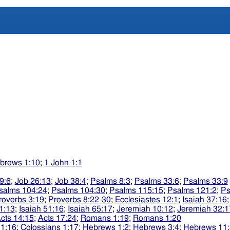
brews 1:10
;
1 John 1:1
9:6
;
Job 26:13
;
Job 38:4
;
Psalms 8:3
;
Psalms 33:6
;
Psalms 33:9
salms 104:24
;
Psalms 104:30
;
Psalms 115:15
;
Psalms 121:2
;
Ps
roverbs 3:19
;
Proverbs 8:22-30
;
Ecclesiastes 12:1
;
Isaiah 37:16
1:13
;
Isaiah 51:16
;
Isaiah 65:17
;
Jeremiah 10:12
;
Jeremiah 32:1
cts 14:15
;
Acts 17:24
;
Romans 1:19
;
Romans 1:20
 1:16
;
Colossians 1:17
;
Hebrews 1:2
;
Hebrews 3:4
;
Hebrews 11: