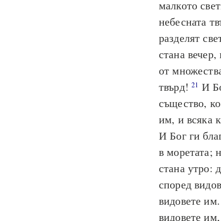
малкото свет
небесната тв
разделят све
стана вечер,
от множества
твърд!
И Бо
21
същество, ко
им, и всяка 
И Бог ги бла
в моретата; 
стана утро: 
според видов
видовете им.
видовете им,