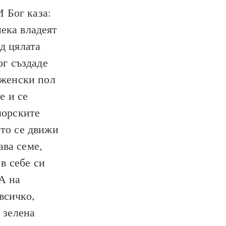
 Бог каза:
ека владеят
д цялата
г създаде
 женски пол
е и се
морските
ето се движи
ава семе,
 в себе си
А на
всичко,
 зелена