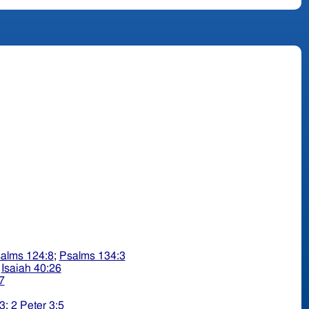
alms 124:8
;
Psalms 134:3
;
Isaiah 40:26
7
3
;
2 Peter 3:5