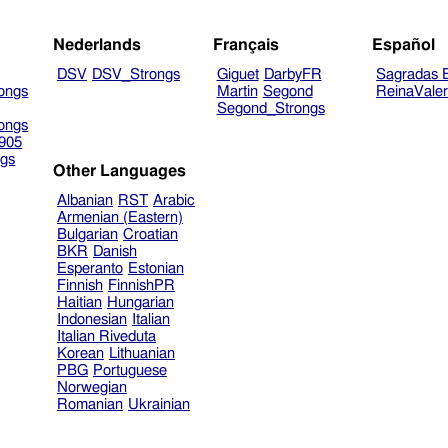
Nederlands
Français
Español
DSV
DSV_Strongs
Giguet
DarbyFR
Sagradas E
ongs
Martin
Segond
ReinaVale
Segond_Strongs
ongs
905
gs
Other Languages
Albanian
RST
Arabic
Armenian (Eastern)
Bulgarian
Croatian
BKR
Danish
Esperanto
Estonian
Finnish
FinnishPR
Haitian
Hungarian
Indonesian
Italian
Italian Riveduta
Korean
Lithuanian
PBG
Portuguese
Norwegian
Romanian
Ukrainian