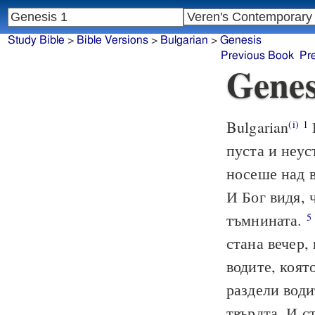
Study Bible
>
Bible Versions
>
Bulgarian
>
Genesis
Previous Book
Pr
Genes
Bulgarian
(i)
1
пуста и неус
носеше над 
И Бог видя, 
тъмнината.
5
стана вечер,
водите, коят
раздели води
твърдта. И с