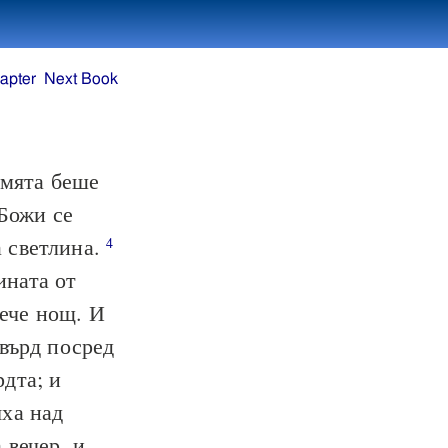
apter
Next Book
мята беше
 Божи се
а светлина.
4
ината от
рече нощ. И
твърд посред
дта; и
яха над
 вечер, и