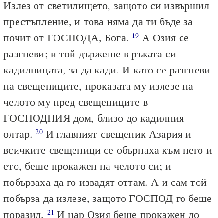
Излез от светилището, защото си извършил
престъпление, и това няма да ти бъде за
почит от ГОСПОДА, Бога.
А Озия се
19
разгневи; и той държеше в ръката си
кадилницата, за да кади. И като се разгневи
на свещениците, проказата му излезе на
челото му пред свещениците в
ГОСПОДНИЯ дом, близо до кадилния
олтар.
И главният свещеник Азария и
20
всичките свещеници се обърнаха към него и
ето, беше прокажен на челото си; и
побързаха да го извадят оттам. А и сам той
побърза да излезе, защото ГОСПОД го беше
поразил.
И цар Озия беше прокажен до
21