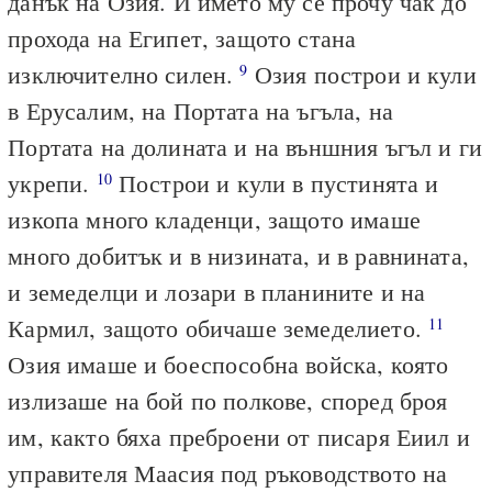
данък на Озия. И името му се прочу чак до
прохода на Египет, защото стана
изключително силен.
Озия построи и кули
9
в Ерусалим, на Портата на ъгъла, на
Портата на долината и на външния ъгъл и ги
укрепи.
Построи и кули в пустинята и
10
изкопа много кладенци, защото имаше
много добитък и в низината, и в равнината,
и земеделци и лозари в планините и на
Кармил, защото обичаше земеделието.
11
Озия имаше и боеспособна войска, която
излизаше на бой по полкове, според броя
им, както бяха преброени от писаря Еиил и
управителя Маасия под ръководството на