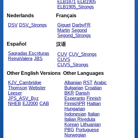
ELB1871
ELB1905
ELB1905_Strongs
Nederlands
Français
DSV
DSV_Strongs
Giguet
DarbyFR
Martin
Segond
Segond_Strongs
Español
汉语
Sagradas Escrituras
CUV
CUV_Strongs
ReinaValera
JBS
CUVS
CUVS_Strongs
Other English Versions
Other Languages
KJV_Cambridge
Albanian
RST
Arabic
Thomson
Webster
Bulgarian
Croatian
Leeser
BKR
Danish
JPS_ASV_Byz
Esperanto
Finnish
NHEB
EJ2000
CAB
FinnishPR
Haitian
Hungarian
Indonesian
Italian
Italian Riveduta
Korean
Lithuanian
PBG
Portuguese
Norwegian