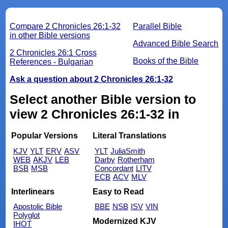
Compare 2 Chronicles 26:1-32
Parallel Bible
in other Bible versions
Advanced Bible Search
2 Chronicles 26:1 Cross
Books of the Bible
References - Bulgarian
Ask a question about 2 Chronicles 26:1-32
Select another Bible version to
view 2 Chronicles 26:1-32 in
Popular Versions
Literal Translations
KJV
YLT
ERV
ASV
YLT
JuliaSmith
WEB
AKJV
LEB
Darby
Rotherham
BSB
MSB
Concordant
LITV
ECB
ACV
MLV
Interlinears
Easy to Read
Apostolic Bible
BBE
NSB
ISV
VIN
Polyglot
Modernized KJV
IHOT