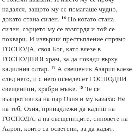
надалеч, защото му се помагаше чудно,
докато стана силен.
Но когато стана
16
силен, сърцето му се възгордя и той се
поквари. И извърши престъпление спрямо
ГОСПОДА, своя Бог, като влезе в
ГОСПОДНИЯ храм, за да покади върху
кадилния олтар.
А свещеник Азария влезе
17
след него, и с него осемдесет ГОСПОДНИ
свещеници, храбри мъже.
Те се
18
възпротивиха на цар Озия и му казаха: Не
на теб, Озия, принадлежи да кадиш на
ГОСПОДА, а на свещениците, синовете на
Аарон, които са осветени, за да кадят.