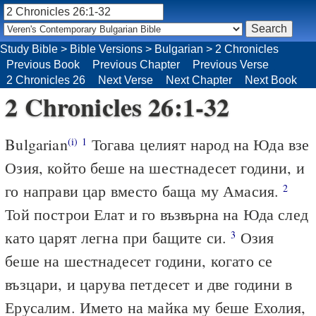
Study Bible
>
Bible Versions
>
Bulgarian
>
2 Chronicles
Previous Book
Previous Chapter
Previous Verse
2 Chronicles 26
Next Verse
Next Chapter
Next Book
2 Chronicles 26:1-32
Bulgarian
Тогава целият народ на Юда взе
(i)
1
Озия, който беше на шестнадесет години, и
го направи цар вместо баща му Амасия.
2
Той построи Елат и го възвърна на Юда след
като царят легна при бащите си.
Озия
3
беше на шестнадесет години, когато се
възцари, и царува петдесет и две години в
Ерусалим. Името на майка му беше Ехолия,