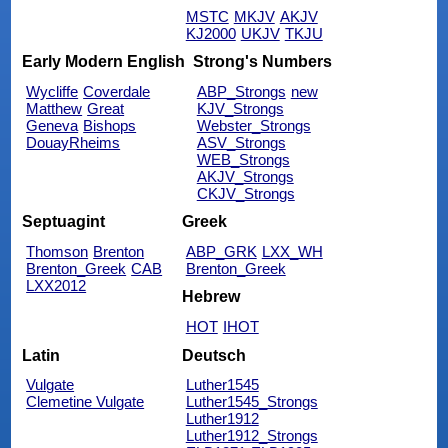
MSTC
MKJV
AKJV
KJ2000
UKJV
TKJU
Early Modern English
Strong's Numbers
Wycliffe
Coverdale
ABP_Strongs
new
Matthew
Great
KJV_Strongs
Geneva
Bishops
Webster_Strongs
DouayRheims
ASV_Strongs
WEB_Strongs
AKJV_Strongs
CKJV_Strongs
Septuagint
Greek
Thomson
Brenton
ABP_GRK
LXX_WH
Brenton_Greek
CAB
Brenton_Greek
LXX2012
Hebrew
HOT
IHOT
Latin
Deutsch
Vulgate
Luther1545
Clemetine Vulgate
Luther1545_Strongs
Luther1912
Luther1912_Strongs