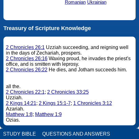
Romanian
Ukrainian
Treasury of Scripture Knowledge
2 Chronicles 26:1
Uzziah succeeding, and reigning well
in the days of Zechariah, prospers.
2 Chronicles 26:16
Waxing proud, he invades the priest's
office, and is smitten with leprosy.
2 Chronicles 26:22
He dies, and Jotham succeeds him.
all the.
2 Chronicles 22:1
;
2 Chronicles 33:25
Uzziah.
2 Kings 14:21
;
2 Kings 15:1-7
;
1 Chronicles 3:12
Azariah.
Matthew 1:8
;
Matthew 1:9
Ozias.
STUDY BIBLE
QUESTIONS AND ANSWERS