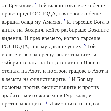
от Ерусалим.
Той върши това, което беше
4
право пред ГОСПОДА, точно както беше
вършил баща му Амасия.
И търсеше Бога в
5
дните на Захария, който разбираше Божиите
видения. И през времето, когато търсеше
ГОСПОДА, Бог му даваше успех.
Той
6
излезе и воюва срещу филистимците, и
събори стената на Гет, стената на Явне и
стената на Азот, и построи градове в Азот и
в земята на филистимците.
И Бог му
7
помогна против филистимците и против
арабите, които живееха в Гур-Ваал, и
против маонците.
И амонците плащаха
8