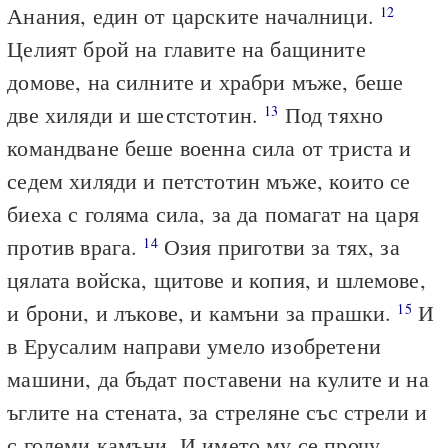
Анания, един от царските началници.
12
Целият брой на главите на бащините
домове, на силните и храбри мъже, беше
две хиляди и шестстотин.
Под тяхно
13
командване беше военна сила от триста и
седем хиляди и петстотин мъже, които се
биеха с голяма сила, за да помагат на царя
против врага.
Озия приготви за тях, за
14
цялата войска, щитове и копия, и шлемове,
и брони, и лъкове, и камъни за прашки.
И
15
в Ерусалим направи умело изобретени
машини, да бъдат поставени на кулите и на
ъглите на стената, за стреляне със стрели и
с големи камъни. И името му се прочу