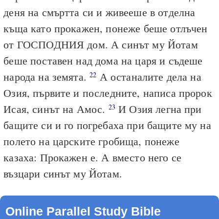
деня на смъртта си и живееше в отделна
къща като прокажен, понеже беше отлъчен
от ГОСПОДНИЯ дом. А синът му Йотам
беше поставен над дома на царя и съдеше
народа на земята.
А останалите дела на
22
Озия, първите и последните, написа пророк
Исая, синът на Амос.
И Озия легна при
23
бащите си и го погребаха при бащите му на
полето на царските гробища, понеже
казаха: Прокажен е. А вместо него се
възцари синът му Йотам.
Online Parallel Study Bible