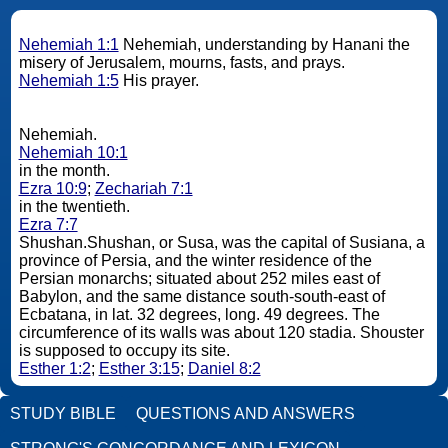
Nehemiah 1:1
Nehemiah, understanding by Hanani the
misery of Jerusalem, mourns, fasts, and prays.
Nehemiah 1:5
His prayer.
Nehemiah.
Nehemiah 10:1
in the month.
Ezra 10:9
;
Zechariah 7:1
in the twentieth.
Ezra 7:7
Shushan.Shushan, or Susa, was the capital of Susiana, a
province of Persia, and the winter residence of the
Persian monarchs; situated about 252 miles east of
Babylon, and the same distance south-south-east of
Ecbatana, in lat. 32 degrees, long. 49 degrees. The
circumference of its walls was about 120 stadia. Shouster
is supposed to occupy its site.
Esther 1:2
;
Esther 3:15
;
Daniel 8:2
STUDY BIBLE
QUESTIONS AND ANSWERS