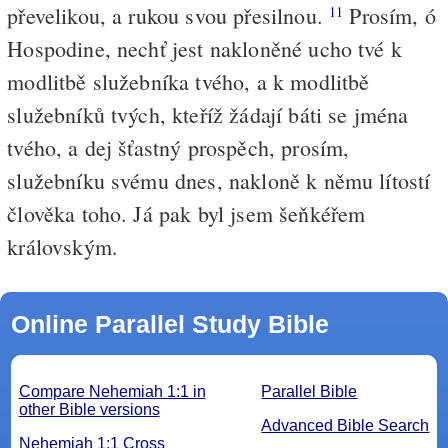
převelikou, a rukou svou přesilnou.
Prosím, ó
11
Hospodine, nechť jest nakloněné ucho tvé k
modlitbě služebníka tvého, a k modlitbě
služebníků tvých, kteříž žádají báti se jména
tvého, a dej šťastný prospěch, prosím,
služebníku svému dnes, nakloně k němu lítostí
člověka toho. Já pak byl jsem šeňkéřem
královským.
Online Parallel Study Bible
Compare Nehemiah 1:1 in
Parallel Bible
other Bible versions
Advanced Bible Search
Nehemiah 1:1 Cross