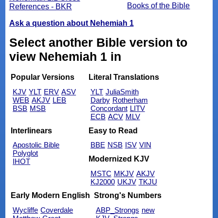
Books of the Bible
References - BKR
Ask a question about Nehemiah 1
Select another Bible version to
view Nehemiah 1 in
Popular Versions
Literal Translations
KJV
YLT
ERV
ASV
YLT
JuliaSmith
WEB
AKJV
LEB
Darby
Rotherham
BSB
MSB
Concordant
LITV
ECB
ACV
MLV
Interlinears
Easy to Read
Apostolic Bible
BBE
NSB
ISV
VIN
Polyglot
Modernized KJV
IHOT
MSTC
MKJV
AKJV
KJ2000
UKJV
TKJU
Early Modern English
Strong's Numbers
Wycliffe
Coverdale
ABP_Strongs
new