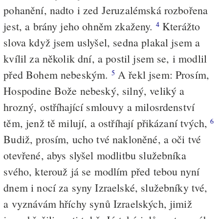
pohanění, nadto i zed Jeruzalémská rozbořena
jest, a brány jeho ohněm zkaženy.
Kterážto
4
slova když jsem uslyšel, sedna plakal jsem a
kvílil za několik dní, a postil jsem se, i modlil
před Bohem nebeským.
A řekl jsem: Prosím,
5
Hospodine Bože nebeský, silný, veliký a
hrozný, ostříhající smlouvy a milosrdenství
těm, jenž tě milují, a ostříhají přikázaní tvých,
6
Budiž, prosím, ucho tvé nakloněné, a oči tvé
otevřené, abys slyšel modlitbu služebníka
svého, kterouž já se modlím před tebou nyní
dnem i nocí za syny Izraelské, služebníky tvé,
a vyznávám hříchy synů Izraelských, jimiž