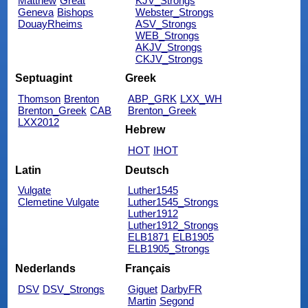
Matthew
Great
KJV_Strongs
Geneva
Bishops
Webster_Strongs
DouayRheims
ASV_Strongs
WEB_Strongs
AKJV_Strongs
CKJV_Strongs
Septuagint
Greek
Thomson
Brenton
ABP_GRK
LXX_WH
Brenton_Greek
CAB
Brenton_Greek
LXX2012
Hebrew
HOT
IHOT
Latin
Deutsch
Vulgate
Luther1545
Clemetine Vulgate
Luther1545_Strongs
Luther1912
Luther1912_Strongs
ELB1871
ELB1905
ELB1905_Strongs
Nederlands
Français
DSV
DSV_Strongs
Giguet
DarbyFR
Martin
Segond