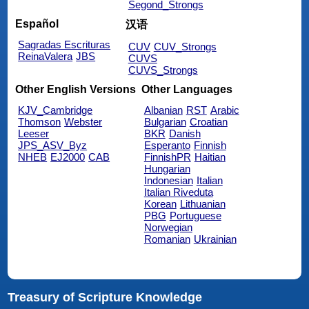
Segond_Strongs
Español
汉语
Sagradas Escrituras
CUV
CUV_Strongs
ReinaValera
JBS
CUVS
CUVS_Strongs
Other English Versions
Other Languages
KJV_Cambridge
Albanian
RST
Arabic
Thomson
Webster
Bulgarian
Croatian
Leeser
BKR
Danish
JPS_ASV_Byz
Esperanto
Finnish
NHEB
EJ2000
CAB
FinnishPR
Haitian
Hungarian
Indonesian
Italian
Italian Riveduta
Korean
Lithuanian
PBG
Portuguese
Norwegian
Romanian
Ukrainian
Treasury of Scripture Knowledge