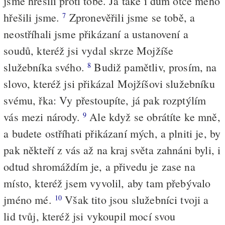
jsme hřešili proti tobě. Já také i dům otce mého
hřešili jsme.
Zpronevěřili jsme se tobě, a
7
neostříhali jsme přikázaní a ustanovení a
soudů, kteréž jsi vydal skrze Mojžíše
služebníka svého.
Budiž pamětliv, prosím, na
8
slovo, kteréž jsi přikázal Mojžíšovi služebníku
svému, řka: Vy přestoupíte, já pak rozptýlím
vás mezi národy.
Ale když se obrátíte ke mně,
9
a budete ostříhati přikázaní mých, a plniti je, by
pak někteří z vás až na kraj světa zahnáni byli, i
odtud shromáždím je, a přivedu je zase na
místo, kteréž jsem vyvolil, aby tam přebývalo
jméno mé.
Však tito jsou služebníci tvoji a
10
lid tvůj, kteréž jsi vykoupil mocí svou