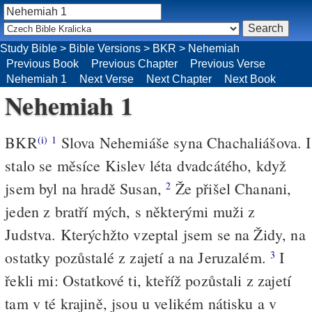
Study Bible
>
Bible Versions
>
BKR
>
Nehemiah
Previous Book
Previous Chapter
Previous Verse
Nehemiah 1
Next Verse
Next Chapter
Next Book
Nehemiah 1
BKR
Slova Nehemiáše syna Chachaliášova. I
(i)
1
stalo se měsíce Kislev léta dvadcátého, když
jsem byl na hradě Susan,
Že přišel Chanani,
2
jeden z bratří mých, s některými muži z
Judstva. Kterýchžto vzeptal jsem se na Židy, na
ostatky pozůstalé z zajetí a na Jeruzalém.
I
3
řekli mi: Ostatkové ti, kteříž pozůstali z zajetí
tam v té krajině, jsou u velikém nátisku a v