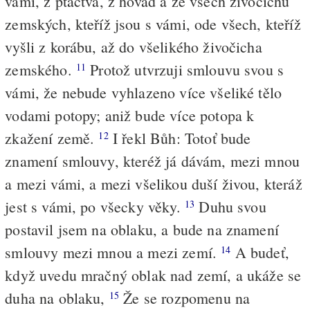
vámi, z ptactva, z hovad a ze všech živočichů
zemských, kteříž jsou s vámi, ode všech, kteříž
vyšli z korábu, až do všelikého živočicha
zemského.
Protož utvrzuji smlouvu svou s
11
vámi, že nebude vyhlazeno více všeliké tělo
vodami potopy; aniž bude více potopa k
zkažení země.
I řekl Bůh: Totoť bude
12
znamení smlouvy, kteréž já dávám, mezi mnou
a mezi vámi, a mezi všelikou duší živou, kteráž
jest s vámi, po všecky věky.
Duhu svou
13
postavil jsem na oblaku, a bude na znamení
smlouvy mezi mnou a mezi zemí.
A budeť,
14
když uvedu mračný oblak nad zemí, a ukáže se
duha na oblaku,
Že se rozpomenu na
15