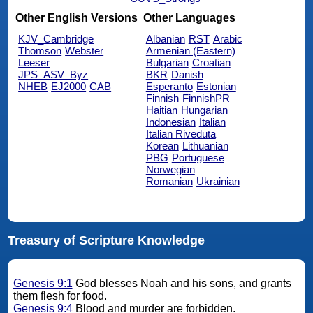
Other English Versions
Other Languages
KJV_Cambridge
Albanian
RST
Arabic
Thomson
Webster
Armenian (Eastern)
Leeser
Bulgarian
Croatian
JPS_ASV_Byz
BKR
Danish
NHEB
EJ2000
CAB
Esperanto
Estonian
Finnish
FinnishPR
Haitian
Hungarian
Indonesian
Italian
Italian Riveduta
Korean
Lithuanian
PBG
Portuguese
Norwegian
Romanian
Ukrainian
Treasury of Scripture Knowledge
Genesis 9:1
God blesses Noah and his sons, and grants
them flesh for food.
Genesis 9:4
Blood and murder are forbidden.