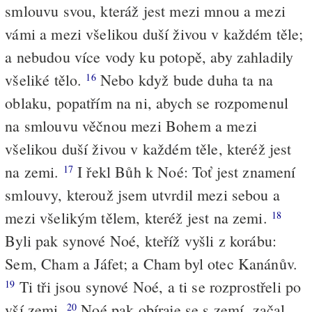
smlouvu svou, kteráž jest mezi mnou a mezi
vámi a mezi všelikou duší živou v každém těle;
a nebudou více vody ku potopě, aby zahladily
všeliké tělo.
Nebo když bude duha ta na
16
oblaku, popatřím na ni, abych se rozpomenul
na smlouvu věčnou mezi Bohem a mezi
všelikou duší živou v každém těle, kteréž jest
na zemi.
I řekl Bůh k Noé: Toť jest znamení
17
smlouvy, kterouž jsem utvrdil mezi sebou a
mezi všelikým tělem, kteréž jest na zemi.
18
Byli pak synové Noé, kteříž vyšli z korábu:
Sem, Cham a Jáfet; a Cham byl otec Kanánův.
Ti tři jsou synové Noé, a ti se rozprostřeli po
19
vší zemi.
Noé pak obíraje se s zemí, začal
20