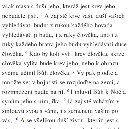
však masa s duší jeho, kteráž jest krev jeho,
nebudete jísti.
A zajisté krve vaší, duší vašich
5
vyhledávati budu; z rukou každého hovada
vyhledávati jí budu, i z ruky člověka, ano i z
ruky každého bratra jeho budu vyhledávati duše
člověka.
Kdo by koli vylil krev člověka, skrze
6
člověka vylita bude krev jeho; nebo k obrazu
svému učinil Bůh člověka.
Vy pak ploďte a
7
množte se; v hojnosti se rozploďte na zemi, a
rozmnoženi buďte na ní.
I mluvil Bůh k Noé a
8
synům jeho s ním, řka:
Já zajisté vcházím v
9
smlouvu svou s vámi, i s semenem vaším po
vás,
A se všelikou duší živou, kteráž jest s
10