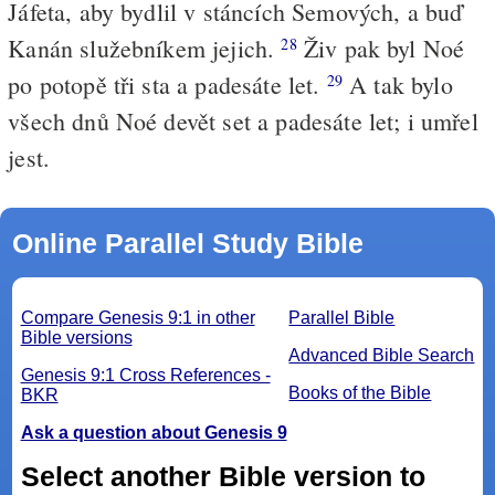
Jáfeta, aby bydlil v stáncích Semových, a buď
Kanán služebníkem jejich.
Živ pak byl Noé
28
po potopě tři sta a padesáte let.
A tak bylo
29
všech dnů Noé devět set a padesáte let; i umřel
jest.
Online Parallel Study Bible
Compare Genesis 9:1 in other
Parallel Bible
Bible versions
Advanced Bible Search
Genesis 9:1 Cross References -
Books of the Bible
BKR
Ask a question about Genesis 9
Select another Bible version to