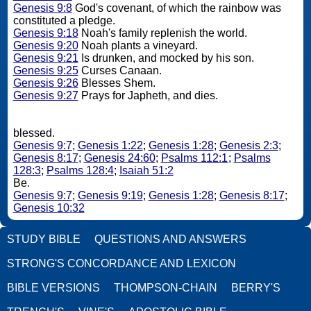
Genesis 9:8
God's covenant, of which the rainbow was
constituted a pledge.
Genesis 9:18
Noah's family replenish the world.
Genesis 9:20
Noah plants a vineyard.
Genesis 9:21
Is drunken, and mocked by his son.
Genesis 9:25
Curses Canaan.
Genesis 9:26
Blesses Shem.
Genesis 9:27
Prays for Japheth, and dies.
blessed.
Genesis 9:7
;
Genesis 1:22
;
Genesis 1:28
;
Genesis 2:3
;
Genesis 8:17
;
Genesis 24:60
;
Psalms 112:1
;
Psalms
128:3
;
Psalms 128:4
;
Isaiah 51:2
Be.
Genesis 9:7
;
Genesis 9:19
;
Genesis 1:28
;
Genesis 8:17
;
Genesis 10:32
STUDY BIBLE
QUESTIONS AND ANSWERS
STRONG'S CONCORDANCE AND LEXICON
BIBLE VERSIONS
THOMPSON-CHAIN
BERRY'S