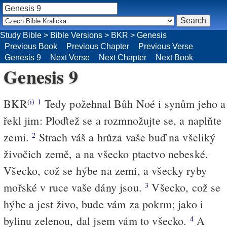
Study Bible
>
Bible Versions
>
BKR
>
Genesis
Previous Book
Previous Chapter
Previous Verse
Genesis 9
Next Verse
Next Chapter
Next Book
Genesis 9
BKR
Tedy požehnal Bůh Noé i synům jeho a
(i)
1
řekl jim: Ploďtež se a rozmnožujte se, a naplňte
zemi.
Strach váš a hrůza vaše buď na všeliký
2
živočich země, a na všecko ptactvo nebeské.
Všecko, což se hýbe na zemi, a všecky ryby
mořské v ruce vaše dány jsou.
Všecko, což se
3
hýbe a jest živo, bude vám za pokrm; jako i
bylinu zelenou, dal jsem vám to všecko.
A
4