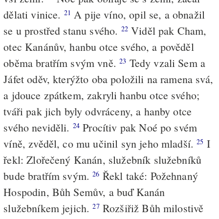
dělati vinice.
A pije víno, opil se, a obnažil
21
se u prostřed stanu svého.
Viděl pak Cham,
22
otec Kanánův, hanbu otce svého, a pověděl
oběma bratřím svým vně.
Tedy vzali Sem a
23
Jáfet oděv, kterýžto oba položili na ramena svá,
a jdouce zpátkem, zakryli hanbu otce svého;
tváři pak jich byly odvráceny, a hanby otce
svého neviděli.
Procítiv pak Noé po svém
24
víně, zvěděl, co mu učinil syn jeho mladší.
I
25
řekl: Zlořečený Kanán, služebník služebníků
bude bratřím svým.
Řekl také: Požehnaný
26
Hospodin, Bůh Semův, a buď Kanán
služebníkem jejich.
Rozšiřiž Bůh milostivě
27