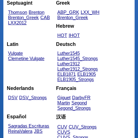
Septuagint
Greek
Thomson
Brenton
ABP_GRK
LXX_WH
Brenton_Greek
CAB
Brenton_Greek
LXX2012
Hebrew
HOT
IHOT
Latin
Deutsch
Vulgate
Luther1545
Clemetine Vulgate
Luther1545_Strongs
Luther1912
Luther1912_Strongs
ELB1871
ELB1905
ELB1905_Strongs
Nederlands
Français
DSV
DSV_Strongs
Giguet
DarbyFR
Martin
Segond
Segond_Strongs
Español
汉语
Sagradas Escrituras
CUV
CUV_Strongs
ReinaValera
JBS
CUVS
CUVS_Strongs