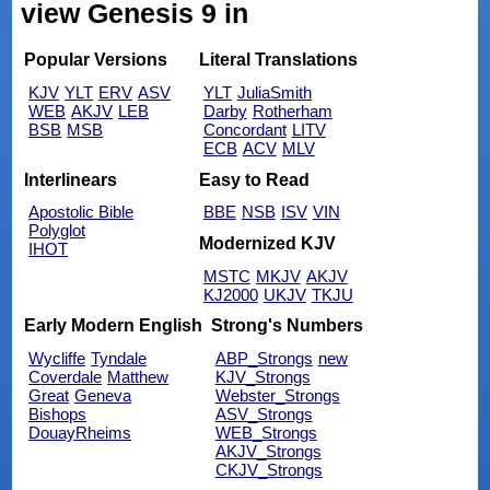
view Genesis 9 in
Popular Versions
Literal Translations
KJV
YLT
ERV
ASV
YLT
JuliaSmith
WEB
AKJV
LEB
Darby
Rotherham
BSB
MSB
Concordant
LITV
ECB
ACV
MLV
Interlinears
Easy to Read
Apostolic Bible
BBE
NSB
ISV
VIN
Polyglot
Modernized KJV
IHOT
MSTC
MKJV
AKJV
KJ2000
UKJV
TKJU
Early Modern English
Strong's Numbers
Wycliffe
Tyndale
ABP_Strongs
new
Coverdale
Matthew
KJV_Strongs
Great
Geneva
Webster_Strongs
Bishops
ASV_Strongs
DouayRheims
WEB_Strongs
AKJV_Strongs
CKJV_Strongs